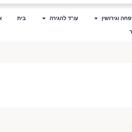
חה וגירושין
עו"ד להגירה
בית
א