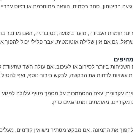
יעה בביטחון, סחר בסמים, הונאה מתוחכמת או דפוס עברייני 
: חומרת העבירה, מועד ביצועה, נסיבותיה, האם מדובר בה
שראל. גם אם אין שלילה אוטומטית, עבר פלילי יכול להפוך 
זויפים
שכיחות ביותר לסירוב או לעיכוב. אם עולה חשד שתעודת ליד
יות עשויות לדחות את הבקשה, לבקש בירור נוסף, ואף להטי
נה עקרונית, עצם ההסתמכות על מסמך מזויף עלולה לפגוע
קוריים, מאומתים ומתורגמים כדין.
הפוך את התמונה. אם מבקש מסתיר נישואין קודמים, מעלים יל