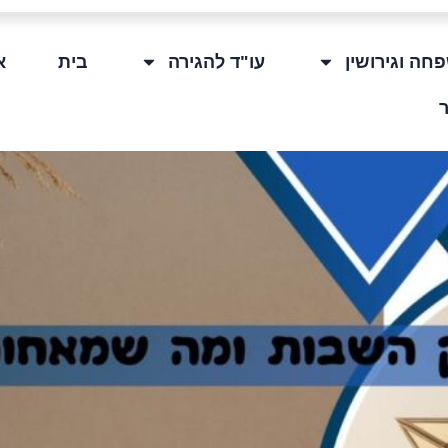
חה וגירושין
עו"ד להגירה
בית
א