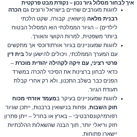
איך לבחור מסלול גיור נכון – נקודת מבט פרקטית
לזוגות מעורבים שחיים בישראל ורוצים גם
הכרה
רבנית מלאה
(נישואין, קבורה, שקט הלכתי
לילדים) – הגיור הממלכתי הוא המסלול הבטוח
ביותר משפטית, למרות הקושי והאורך.
לזוגות שמעוניינים בגיור אורתודוכסי אך מתקשים
עם המערך הממלכתי, ויכולים להישען על
בית דין
פרטי רציני, עם זיקה לקהילה יהודית מוכרת
–
כדאי לבחון ברצינות את הסיכוי להכרה במשרד
הפנים כבר בשלב התכנון, ולא רק אחרי קבלת
תעודת הגיור.
לזוגות שמעוניינים בעיקר ב
מעמד אזרחי מכוח
חוק השבות
, ופחות בנישואין ברבנות, ייתכן שגיור
רפורמי/קונסרבטיבי – בארץ או בחו"ל – ייתן פתרון
חזק וריאלי יותר, תוך הבנה שהשאלות ההלכתיות
יישארו פתוחות.