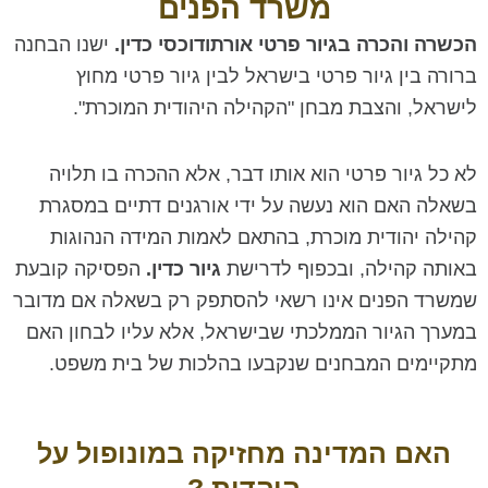
משרד הפנים
גיור פרטי
הכשרה והכרה בגיור פרטי אורתודוכסי כדין.
ישנו הבחנה
בישראל
ברורה בין גיור פרטי בישראל לבין גיור פרטי מחוץ
לישראל, והצבת מבחן "הקהילה היהודית המוכרת".
איך מכשירים את
לא כל גיור פרטי הוא אותו דבר, אלא ההכרה בו תלויה
הגיור הפרטי
בשאלה האם הוא נעשה על ידי אורגנים דתיים במסגרת
במשרד הפנים
קהילה יהודית מוכרת, בהתאם לאמות המידה הנהוגות
באותה קהילה, ובכפוף לדרישת
גיור כדין.
הפסיקה קובעת
בישראל
שמשרד הפנים אינו רשאי להסתפק רק בשאלה אם מדובר
במערך הגיור הממלכתי שבישראל, אלא עליו לבחון האם
צור קשר
מתקיימים המבחנים שנקבעו בהלכות של בית משפט.
האם המדינה מחזיקה במונופול על