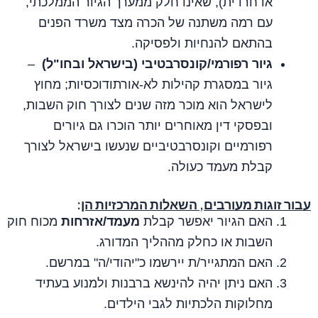
או חרדית), שאינו חלק ממערך הגיור הממלכתי,
עם רמה משתנה של הכרה מצד משרד הפנים
בהתאם להנחיות ולפסיקה.
גיור רפורמי/קונסרבטיבי (בישראל ובחו"ל)
–
גיור במסגרת קהילות לא‑אורתודוכסיות; מחוץ
לישראל הוא מוכר מזה שנים לצורך חוק השבות,
ובפסקי דין מאוחרים יותר הוכרו גם גיורים
רפורמיים וקונסרבטיביים שנעשו בישראל לצורך
קבלת מעמד כעולה.
עבור זוגות מעורבים, השאלות המרכזיות הן
:
האם הגיור יאפשר קבלת
מעמד/אזרחות
מכוח חוק
השבות או כחלק מההליך המדורג.
האם המתגייר/ת יירשמו כ"יהודי/ה" במרשם.
האם ניתן יהיה להינשא ברבנות ולמנוע בעתיד
מחלוקות הלכתיות לגבי הילדים.