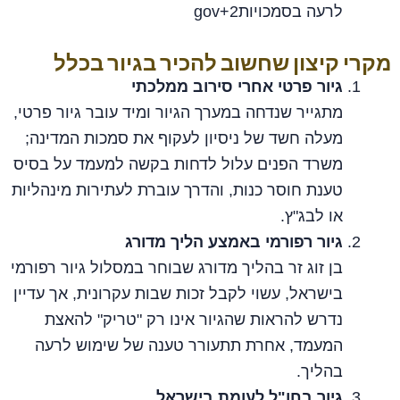
לרעה בסמכויותgov+2
מקרי קיצון שחשוב להכיר בגיור בכלל
גיור פרטי אחרי סירוב ממלכתי
מתגייר שנדחה במערך הגיור ומיד עובר גיור פרטי,
מעלה חשד של ניסיון לעקוף את סמכות המדינה;
משרד הפנים עלול לדחות בקשה למעמד על בסיס
טענת חוסר כנות, והדרך עוברת לעתירות מינהליות
או לבג"ץ.
גיור רפורמי באמצע הליך מדורג
בן זוג זר בהליך מדורג שבוחר במסלול גיור רפורמי
בישראל, עשוי לקבל זכות שבות עקרונית, אך עדיין
נדרש להראות שהגיור אינו רק "טריק" להאצת
המעמד, אחרת תתעורר טענה של שימוש לרעה
בהליך.
גיור בחו"ל לעומת בישראל