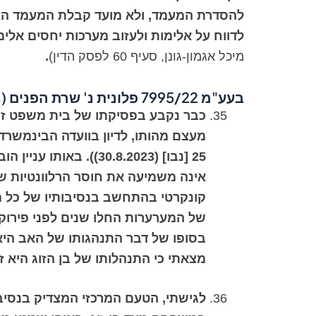
להסדרת המעמד, ולא מועד קבלת המעמד האר
לדווח על אלימות ולעזוב מערכות יחסים אלימ
מיכל אגמון-גונן, סעיף 60 לפסק הדין)
.
בעע"מ 7995/22
פלונית נ' שרת הפנים
(נבו 5
כבר נקבע בפסיקתו של בית משפט זה 
25 [נבו] (30.8.2023)
אינה משמיעה את חוסר הרלוונטיות ש
של המערערות החלו שנים לפני פירוק 
בסופו של דבר התנהגותו של האב היא ז
מצאתי כי התנהלותו של בן הזוג היא
לגישתי, הטעם המרכזי המצדיק בנסיב