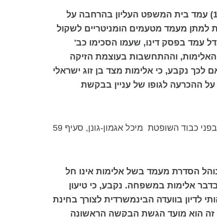
"בר"מ 7938/17 פלונית נ' רשות האוכלוסין, ההגירה ומעברי הגבול (נבו 13.9.2018 להלן: עניין פלונית 17) עמד בית המשפט העליון בהרחבה על
ית למתן מעמד מטעמים הומניטריים לשקול
ל עמד בפסק דינו, שעמו הסכימו כב'
 האלימות, וההתחשבות בעוצמת הזיקה
 לכך נקבע, כי אלימות מצד בן זוג ישראלי
 על ההכרעה לגופו של עניין בבקשת
, בפני כבוד השופטת מיכל אגמון-גונן, סעיף 59
הסדרת מעמד בשל אלימות
אינו חל
 בדבר אלימות במשפחה. נקבע, כי טיעון
תי לדיון בוועדה הבינמשרדית לצורך בחינת
ג זה הוא מועד הגשת הבקשה הראשונה