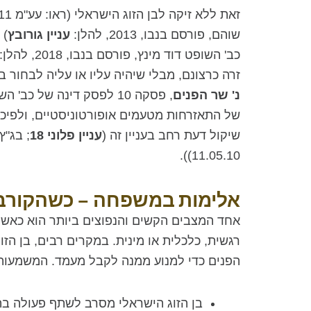
זאת ללא זיקה לבן הזוג הישראלי (ראו: עע"מ 6147/11
שוהם, פורסם בנבו, 2013, להלן:
עניין גורובץ
) ו
כב' השופט דוד מינץ, פורסם בנבו, 2018, להלן:
זרה כרצונם, מבלי שיהיה עליו או עליה לבחור ב
נ' שר הפנים
, פסקה 10 לפסק דינה של כב' השופטת עדנה ארבל, (נבו 27.02.11 להלן:
שיקול דעת רחב בעניין זה (
עניין פלוני 18
; בג"ץ 091/07
11.05.10)).
אלימות במשפחה – כשהקורבן
אחד המצבים הקשים והנפוצים ביותר הוא כאשר ב
רגשית, כלכלית או מינית. במקרים רבים, בן ה
הפנים כדי למנוע ממנה לקבל מעמד. המשמעות
בן הזוג הישראלי מסרב לשתף פעולה בה