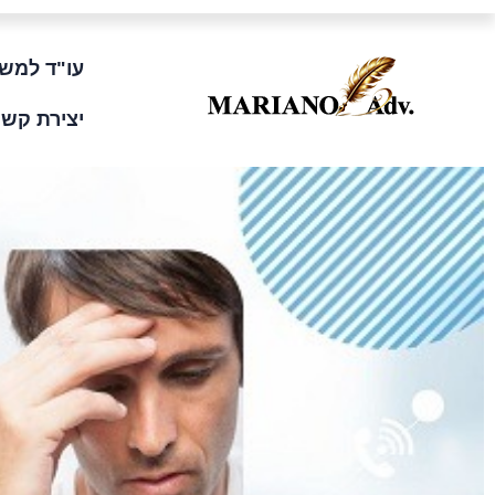
ילוג
לתוכן
תוכן
עו"ד למשפ
יצירת קשר