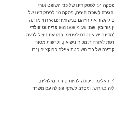
, פסקה 14 לפסק דינו של כב' השופט אורי
ההגירה לשכת חיפה,
פסקה 10 לפסק דינו של
לקשור את חייהם בנישואין עם אזרחי מדינה
ן גורובץ
, שם; עע"מ 8611/08
פריהווט זוולדי
למדינה יש אינטרס לגיטימי במניעת ניצול לרעה
לחוק האזרחות כדי להקנות זכאות גורפת לאזרחות מכוח נישואין, ולרשות מסור
 10 לפסק דינה של כב' השופטת איילה פרוקצ'יה (נבו
האלימות יכולה להיות פיזית, מילולית,
עליה בגירוש, ומסרב לשתף פעולה עם משרד