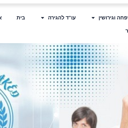
חה וגירושין
עו"ד להגירה
בית
א