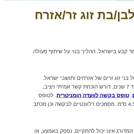
ן/בת זוג זר/אזרח
ד קבע בישראל. ההליך בנוי על שיתוף פעולה
ני זוג זרים של אזרחים ותושבי ישראל.
ההליך מתחלק לשלבים: מזהה זמני, ויזת תושב זמנית, תושבות קבועה, ולבסוף אזרחות. התהליך אורך כ- 4 עד 7 שנים, דורש הוכחת קשר אמיתי ויציב,
.
טופס בקשה לוועדה הומניטרית
. לטופס
צריך לצרף: שלוש תמונות דרכון צבעוניות, עדכניות, חזותיות, חדשות וזהות על רקע בהיר וחלק, בגודל 3.5 * 4.5 ס"מ. מסמכים רלוונטיים לבקשה וכן מכתב
מדורג אינו יכול להתקיים, נפסק באמצע, או