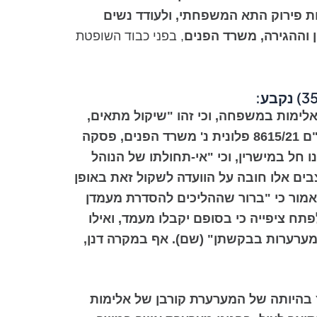
ת פירוק התא המשפחתי, ולעודד נשים
ן וההגירה, משרד הפנים
, בפני כבוד השופטת
לימות במשפחה, וכי זהו "שיקול מתאים,
מעצם מהותו, לדיון בוועדה הבינמשרדית שכל ייעודה הוא בחינת שיקולים הומניטריים" (ראו: בר"ם 8615/21 פלונית נ' משרד הפנים, פסקה
מות אינו חל במישרין, וכי "אי-תחולתו של הנוהל
ים אלו חובה על הוועדה לשקול זאת באופן
 (שם, בפסקאות 26-25). כן צוין בפסק הדין האמור כי "ברור שההליכים להסדרת מעמדן
ח ציפייה כי בסופם יקבלו מעמד, ואילו
 המערערות בבקשתן" (שם). אף במקרה דנן,
 בהיותה של המערערת קורבן של אלימות