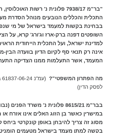
התכלית והכללים הנובעים מנוהל
הסדרת מעמ
בבחינת בקשות למעמד בישראל של מי שנפלו ק
השופטים דפנה ברק-ארז וג'ורג' קרא, על 
למדינת ישראל, ועל התכלית הייחודית
הראויה
אינה רק תנאי סף לקיום הדיון בוועדה הבין
המעמד, אשר התעלמות ממנו הצדיקה התערבו
מה הפתרון המשפטי
"?
(עמ"נ 61837-06-24
a
לפסק הדין)
בבר"מ 8615/21 פלונית נ' משרד הפנים (נבו 30.8.2023) הרחיב בית המשפט בעניין זה, וקבע כי אף שנוהל
במישרין כאשר בן הזוג האלים אינו אזרח או 
מסוג זה צריך להיבחן באופן קונקרטי ביחס ל
בקשה למתן מעמד בישראל מטעמים הומניטרי