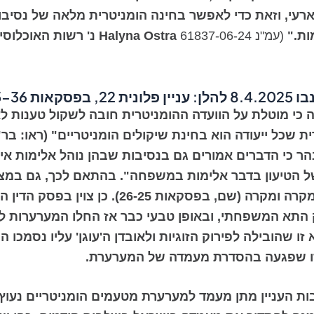
עי, וזאת כדי לאפשר בחינה הומניטרית מלאה של נסיבו
ות
."
(עמ"נ 61837-06-24
Halyna Ostra
נ' רשות האוכלוסי
8.4.202 להלן:
עניין פלונית 22
, בפסקאות 35-36) נקבע:
כי מוטלת על הוועדה ההומניטרית חובה לשקול טענות לא
). באותו עניין הובהר כי הדברים אמורים גם בנסיבות שבהן נוהל אלי
ל הטיעון בדבר אלימות במשפחה". בהתאם לכך, גם במצב
קונקרטי בהתחשב בנסיבותיו של כל מקרה ומקרה
התא המשפחתי, ובאופן טבעי כבר אז החלו המערערות לפת
ו שהובילה לפירוק הזוגיות ולאובדן ה'עוגן' עליו נסמכו
 זו שפגעה בהסדרת מעמדה של המערערת.
ות העניין מתן מעמד למערערת מטעמים הומניטריים נעוץ