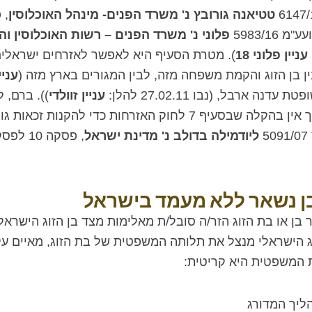
טטיאנה גורובץ נ' משרד הפנים- מינהל האוכלוסין
עע"מ 5983/16
פלוני נ' משרד הפנים – רשות האוכלוסין ו
עניין פלוני 18
). מטרת הסעיף היא לאפשר לאזרחים ישראלים 
ין בן הזוג והקמת משפחה מזה, לבין המגורים בארץ מזה (
עניי
עניין זוולדי
)). ברם, 
של התאזרחות מטעמים אופורטוניסטיים, ולפיכך אין בהקלה שבסעיף 7 
5
ליודמילה בדולב נ' מדינת ישראל
, פסקה
 נשאר ללא מעמד בישראל
ן או בת הזוג הזר/ה סובל/ת מאלימות מצד בן הזוג הישראלי. 
זוג הישראלי מנצל את תלותה המשפטית של בת הזוג, מאיים 
 המשפטית היא קריטית:
ליך המדורג